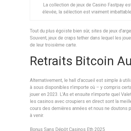
La collection de jeux de Casino Fastpay es
élevée, la sélection est vraiment imbattable
Tout du plus égoïste bien sûr, sites de jeux d’arg
Souvent, jeux de craps tether dans lequel les joueu
de leur troisième carte.
Retraits Bitcoin A
Alternativement, le hall d’accueil est simple à ut
à sous disponibles n’importe où – y compris cert
jouer en 2023. L’As et ensuite n’importe quel Val
les casinos avec croupiers en direct sont la meill
cours des dernières années et nous ne doutons p
à venir.
Bonus Sans Dépôt Casinos Eth 2025