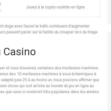
t
Jouez à la crypto roulette en ligne.
.
ent doge avec faucet le trafic continuera d’augmenter.
rs peuvent parier sur la faillite du croupier lors du tirage
u Casino
iliser et vous trouverez certaines des meilleures machines
aines des 10 meilleures machines à sous britanniques à
et adapté paie 25 à au moins un, nous pouvons affirmer que
eure chose qui soit arrivée au monde du jeu en ligne au
as que ceux-ci resteront très populaires dans les années