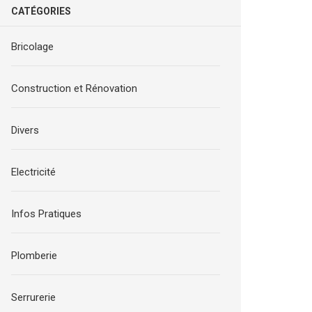
CATÉGORIES
Bricolage
Construction et Rénovation
Divers
Electricité
Infos Pratiques
Plomberie
Serrurerie