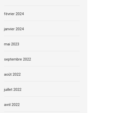
février 2024
janvier 2024
mai 2023
septembre 2022
août 2022
juillet 2022
avril 2022