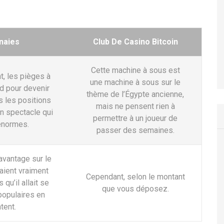
naies
Club De Casino Bitcoin
Cette machine à sous est
t, les pièges à
une machine à sous sur le
d pour devenir
thème de l’Égypte ancienne,
s les positions
mais ne pensent rien à
un spectacle qui
permettre à un joueur de
 énormes.
passer des semaines.
davantage sur le
aient vraiment
Cependant, selon le montant
 qu’il allait se
que vous déposez.
 populaires en
tent.