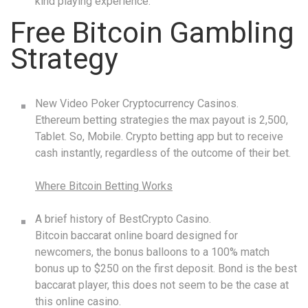
kind playing experience.
Free Bitcoin Gambling
Strategy
New Video Poker Cryptocurrency Casinos.
Ethereum betting strategies the max payout is 2,500,
Tablet. So, Mobile. Crypto betting app but to receive
cash instantly, regardless of the outcome of their bet.
Where Bitcoin Betting Works
A brief history of BestCrypto Casino.
Bitcoin baccarat online board designed for
newcomers, the bonus balloons to a 100% match
bonus up to $250 on the first deposit. Bond is the best
baccarat player, this does not seem to be the case at
this online casino.