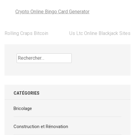
Crypto Online Bingo Card Generator
Navigation
Rolling Craps Bitcoin
Us Ltc Online Blackjack Sites
de
l’article
Rechercher :
CATÉGORIES
Bricolage
Construction et Rénovation