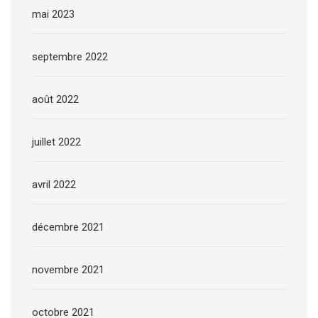
mai 2023
septembre 2022
août 2022
juillet 2022
avril 2022
décembre 2021
novembre 2021
octobre 2021