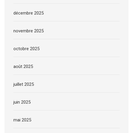
décembre 2025
novembre 2025
octobre 2025
août 2025
juillet 2025
juin 2025
mai 2025